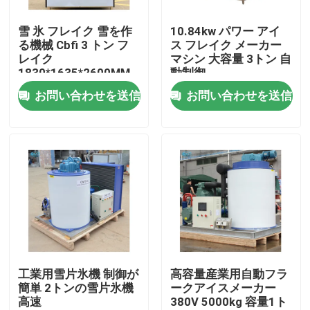
雪 氷 フレイク 雪を作
10.84kw パワー アイ
わたしたち に つい て
る機械 Cbfi 3 トン フ
ス フレイク メーカー
レイク
マシン 大容量 3トン 自
1830*1635*2600MM
動制御
工場 ツアー
10.84kw 氷機
お問い合わせを送信
お問い合わせを送信
品質管理
連絡 ください
引金 を 求め て ください
チューブアイスマシン
工業用雪片氷機 制御が
高容量産業用自動フラ
簡単 2トンの雪片氷機
ークアイスメーカー
高速
380V 5000kg 容量1ト
大きな立方体式氷機