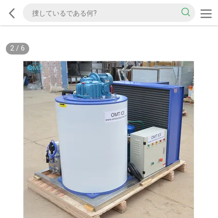
2
/
6