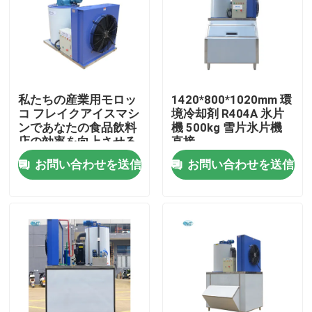
私たちの産業用モロッ
1420*800*1020mm 環
コ フレイクアイスマシ
境冷却剤 R404A 氷片
ンであなたの食品飲料
機 500kg 雪片氷片機
店の効率を向上させる
直接
お問い合わせを送信
お問い合わせを送信
家へ
製品
VRショー