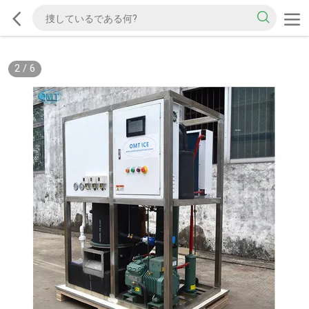
2
/
6