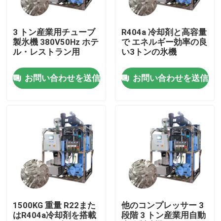
わたしたち に つい て
3 トン産業用チューブ
R404a 冷却剤と高容量
製氷機 380V50Hz ホテ
で エネルギー効率の良
ル・レストラン用
い3トンの氷機
工場 ツアー
お問い合わせを送信
お問い合わせを送信
品質管理
連絡 ください
引金 を 求め て ください
チューブアイスマシン
1500KG 重量 R22また
他のコンプレッサー 3
はR404a冷却剤を搭載
段階 3 トン産業用自動
大きな立方体式氷機