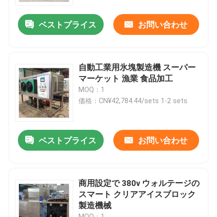
ベストプライス
お問い合わせ
わたしたち に つい て
工場 ツアー
自動工業用氷塊製造機 スーパー
マーケット 漁業 食品加工
品質管理
MOQ：1
価格：CN¥42,784.44/sets 1-2 sets
連絡 ください
ベストプライス
お問い合わせ
引金 を 求め て ください
チューブアイスマシン
商用設定で 380v ウォルテージの
スマート クリアアイスブロック
製造機械
大きな立方体式氷機
MOQ：1