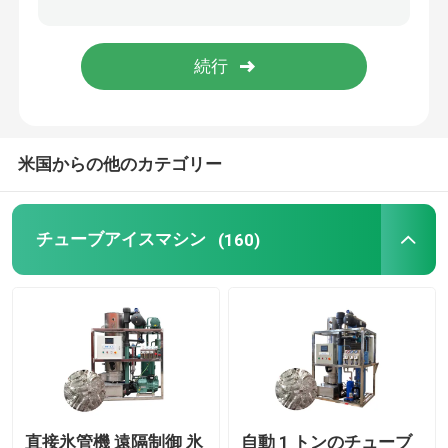
工業用氷砕機
スラリーの製氷機
米国からの他のカテゴリー
冷蔵室のフリーザー
商用アイスクリームブレンダー
チューブアイスマシン
(160)
ドライ アイス機械
直接氷管機 遠隔制御 氷
自動 1 トンのチューブ